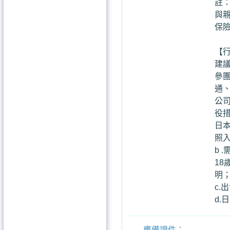
註
與
保
【
建
參
通
公
役
日本
照
b 
1
明
c.
d
應備證件：