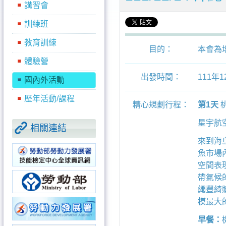
講習會
訓練班
教育訓練
目的：
本會為
體驗營
出發時間：
111年
國內外活動
歷年活動/課程
精心規劃行程：
第1天
星宇航空J
相關連結
來到海島
魚市場內
空間表
帶氣候
繩豐綺
模最大
早餐：