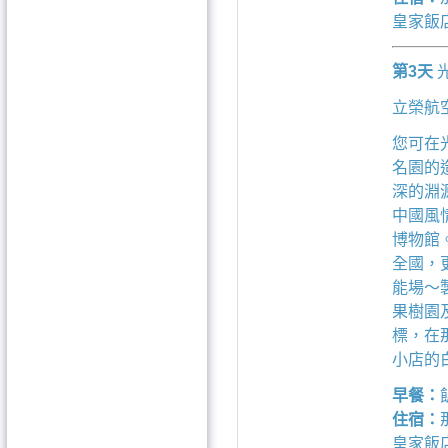
皇家飯店
第3天
立榮航空B
您可在
名園的
深的淵
中國風
博物館
全國，
能場～
果樹園
標，在
小店的
早餐：
住宿：
皇家飯店