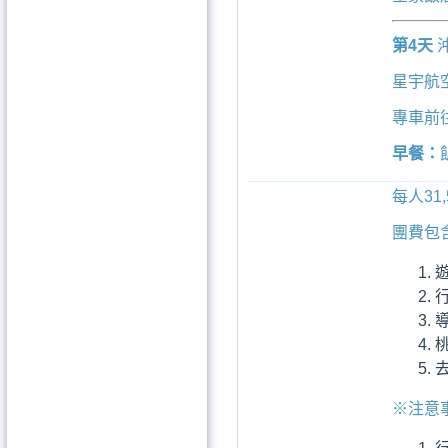
第4天
星宇航空J
專車前
早餐：
每人31
團費包
導
※注意