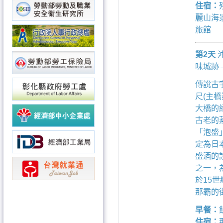
住宿：
麗山海景
旅館
第2天
味城跡
傳說古
尺(主
大橋的
古老的
「泡盛
定為日
盛酒的
之一，
於15
那霸的
早餐：
住宿：