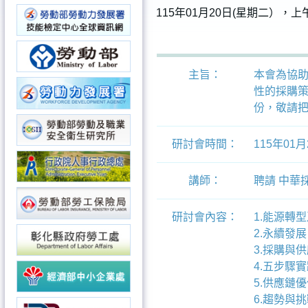
115年01月20日(星期二），上
主旨：
本會為協助
性的採購策
份，敬請
研討會時間：
115年01
講師：
聘請 中華
研討會內容：
1.能源轉
2.永續發
3.採購與
4.五步驟實
5.供應鏈
6.趨勢與